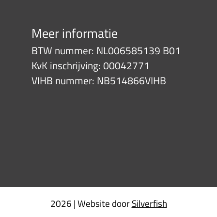
Meer informatie
BTW nummer: NL006585139 B01
KvK inschrijving: 00042771
VIHB nummer: NB514866VIHB
2026 | Website door
Silverfish