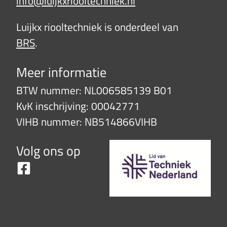
info@luijkxriooltechniek.nl
Luijkx riooltechniek is onderdeel van
BRS
.
Meer informatie
BTW nummer: NL006585139 B01
KvK inschrijving: 00042771
VIHB nummer: NB514866VIHB
Volg ons op